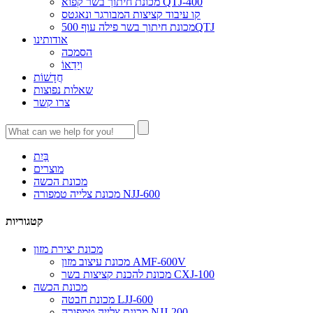
מכונת חיתוך בשר קפוא QTJ-400
קו עיבוד קציצות המבורגר ונאגטס
מכונת חיתוך בשר פילה עוף 500QTJ
אודותינו
הסמכה
וִידֵאוֹ
חֲדָשׁוֹת
שאלות נפוצות
צרו קשר
בַּיִת
מוצרים
מכונת הכשה
מכונת צלייה טמפורה NJJ-600
קטגוריות
מכונת יצירת מזון
מכונת עיצוב מזון AMF-600V
מכונת להכנת קציצות בשר CXJ-100
מכונת הכשה
מכונת חבטה LJJ-600
מכונת צלייה טמפורה NJJ-200