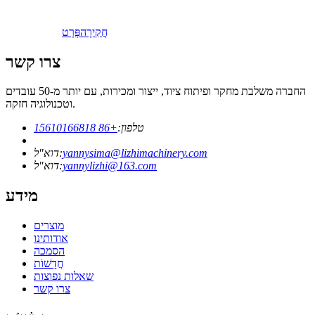
חֲקִירָה
פְּרָט
צרו קשר
החברה משלבת מחקר ופיתוח ציוד, ייצור ומכירות, עם יותר מ-50 עובדים
וטכנולוגיה חזקה.
טלפון:
+86 15610166818
yannysima@lizhimachinery.com
דוא"ל:
yannylizhi@163.com
דוא"ל:
מידע
מוצרים
אודותינו
הסמכה
חֲדָשׁוֹת
שאלות נפוצות
צרו קשר