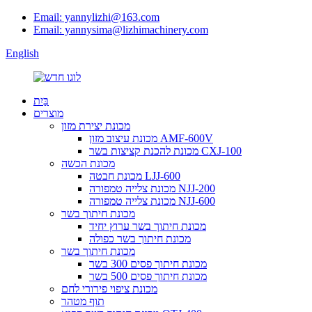
Email: yannylizhi@163.com
Email: yannysima@lizhimachinery.com
English
בַּיִת
מוצרים
מכונת יצירת מזון
מכונת עיצוב מזון AMF-600V
מכונת להכנת קציצות בשר CXJ-100
מכונת הכשה
מכונת חבטה LJJ-600
מכונת צלייה טמפורה NJJ-200
מכונת צלייה טמפורה NJJ-600
מכונת חיתוך בשר
מכונת חיתוך בשר ערוץ יחיד
מכונת חיתוך בשר כפולה
מכונת חיתוך בשר
מכונת חיתוך פסים 300 בשר
מכונת חיתוך פסים 500 בשר
מכונת ציפוי פירורי לחם
תוף מטהר