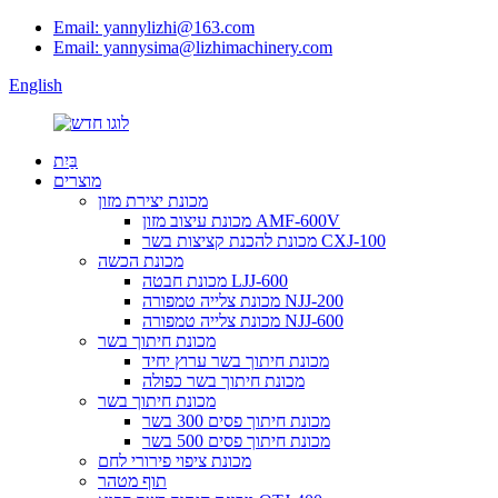
Email: yannylizhi@163.com
Email: yannysima@lizhimachinery.com
English
בַּיִת
מוצרים
מכונת יצירת מזון
מכונת עיצוב מזון AMF-600V
מכונת להכנת קציצות בשר CXJ-100
מכונת הכשה
מכונת חבטה LJJ-600
מכונת צלייה טמפורה NJJ-200
מכונת צלייה טמפורה NJJ-600
מכונת חיתוך בשר
מכונת חיתוך בשר ערוץ יחיד
מכונת חיתוך בשר כפולה
מכונת חיתוך בשר
מכונת חיתוך פסים 300 בשר
מכונת חיתוך פסים 500 בשר
מכונת ציפוי פירורי לחם
תוף מטהר