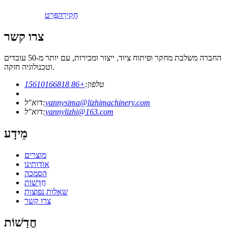
חֲקִירָה
פְּרָט
צרו קשר
החברה משלבת מחקר ופיתוח ציוד, ייצור ומכירות, עם יותר מ-50 עובדים
וטכנולוגיה חזקה.
טלפון:
+86 15610166818
yannysima@lizhimachinery.com
דוא"ל:
yannylizhi@163.com
דוא"ל:
מֵידָע
מוצרים
אודותינו
הסמכה
חֲדָשׁוֹת
שאלות נפוצות
צרו קשר
חֲדָשׁוֹת