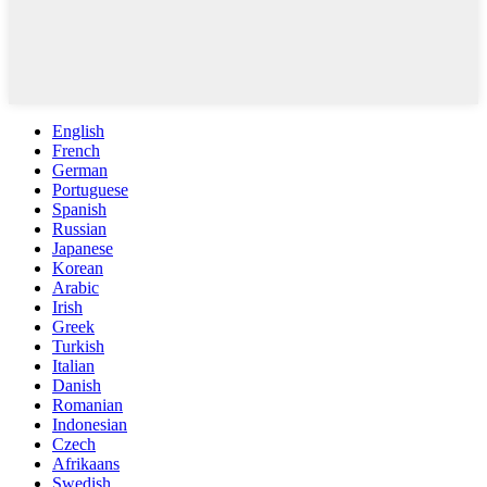
English
French
German
Portuguese
Spanish
Russian
Japanese
Korean
Arabic
Irish
Greek
Turkish
Italian
Danish
Romanian
Indonesian
Czech
Afrikaans
Swedish