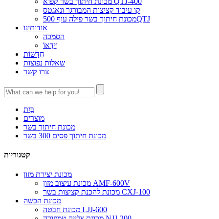
מכונת חיתוך בשר קפוא QTJ-400
קו עיבוד קציצות המבורגר ונאגטס
מכונת חיתוך בשר פילה עוף 500QTJ
אודותינו
הסמכה
וִידֵאוֹ
חֲדָשׁוֹת
שאלות נפוצות
צרו קשר
בַּיִת
מוצרים
מכונת חיתוך בשר
מכונת חיתוך פסים 300 בשר
קטגוריות
מכונת יצירת מזון
מכונת עיצוב מזון AMF-600V
מכונת להכנת קציצות בשר CXJ-100
מכונת הכשה
מכונת חבטה LJJ-600
מכונת צלייה טמפורה NJJ-200