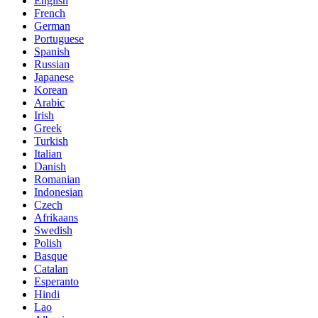
English
French
German
Portuguese
Spanish
Russian
Japanese
Korean
Arabic
Irish
Greek
Turkish
Italian
Danish
Romanian
Indonesian
Czech
Afrikaans
Swedish
Polish
Basque
Catalan
Esperanto
Hindi
Lao