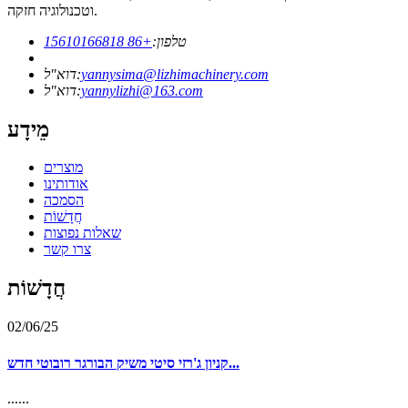
וטכנולוגיה חזקה.
טלפון:
+86 15610166818
yannysima@lizhimachinery.com
דוא"ל:
yannylizhi@163.com
דוא"ל:
מֵידָע
מוצרים
אודותינו
הסמכה
חֲדָשׁוֹת
שאלות נפוצות
צרו קשר
חֲדָשׁוֹת
02/06/25
קניון ג'רזי סיטי משיק הבורגר רובוטי חדש...
......