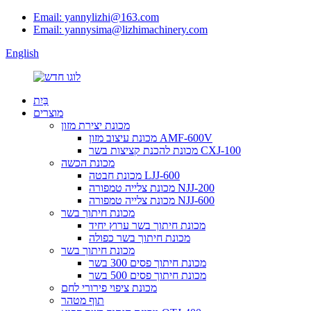
Email: yannylizhi@163.com
Email: yannysima@lizhimachinery.com
English
בַּיִת
מוצרים
מכונת יצירת מזון
מכונת עיצוב מזון AMF-600V
מכונת להכנת קציצות בשר CXJ-100
מכונת הכשה
מכונת חבטה LJJ-600
מכונת צלייה טמפורה NJJ-200
מכונת צלייה טמפורה NJJ-600
מכונת חיתוך בשר
מכונת חיתוך בשר ערוץ יחיד
מכונת חיתוך בשר כפולה
מכונת חיתוך בשר
מכונת חיתוך פסים 300 בשר
מכונת חיתוך פסים 500 בשר
מכונת ציפוי פירורי לחם
תוף מטהר