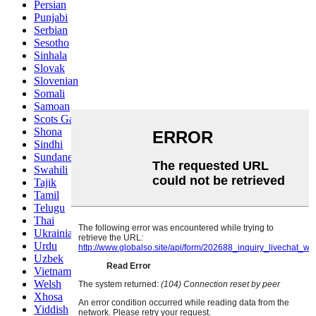
Persian
Punjabi
Serbian
Sesotho
Sinhala
Slovak
Slovenian
Somali
Samoan
Scots Gaelic
Shona
Sindhi
Sundanese
Swahili
Tajik
Tamil
Telugu
Thai
Ukrainian
Urdu
Uzbek
Vietnamese
Welsh
Xhosa
Yiddish