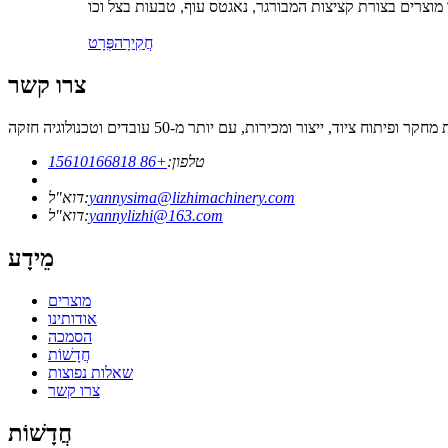
חֲקִירָה
פְּרָט
צרו קשר
טלפון:
+86 15610166818
yannysima@lizhimachinery.com
דוא"ל:
yannylizhi@163.com
דוא"ל:
מֵידָע
מוצרים
אודותינו
הסמכה
חֲדָשׁוֹת
שאלות נפוצות
צרו קשר
חֲדָשׁוֹת