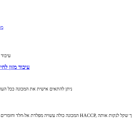
עיבוד מזון לח
* ניתן להתאים אישית את המכונה ככל העולה ע
ה כולה עשויה מפלדת אל-חלד וחומרים אחרים המיועדים למזון, העומדים בתקני הסניטריים ובתקני HACCP, כך שקל לנקות אותה