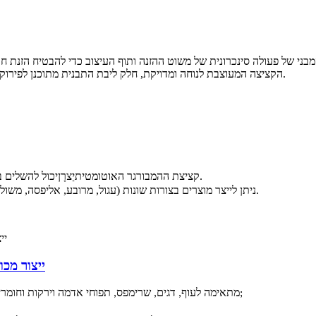
 של פעולה סינכרונית של משוט ההזנה ותוף העיצוב כדי להבטיח הזנת חומר 
הקציצה המעוצבת לנוחה ומדויקת, חלק ליבת התבנית מתוכנן לפירוק בשלמותו. למכונה עיצוב סביר, ניקוי נוח, ותפעול פשוט ובטוח.
יכול להשלים באופן אוטומטי את המילוי, העיצוב, הפלט ותהליכים אחרים.
קציצת ההמבורגר האוטומטית
יַצרָן
ניתן לייצר מוצרים בצורות שונות (עגול, מרובע, אליפסה, משולש, לב וצורות מיוחדות אחרות) על ידי החלפת תבניות שונות.
ייצור מכו
מכונת עיצוב קציצות המבורגר אוטומטית AMF600 מתאימה לעוף, דגים, שרימפס, תפוחי אדמה וירקות וחומרים אחרים;