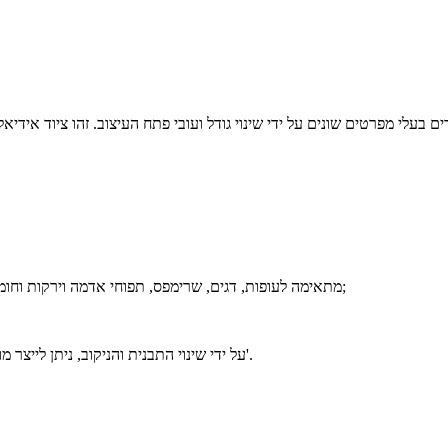
1. מכונת יצירת נאגטס עוף אוטומטית AMF600 מתאימה לעופות, דגים, שרימפס, תפוחי אדמה וירקות וחומרים אחרים;
3. על ידי שינוי התבנית והניקוב, ניתן לייצר מוצרים בצורת קציצות המבורגר, נאגטס עוף, טבעות בצל וכו'.