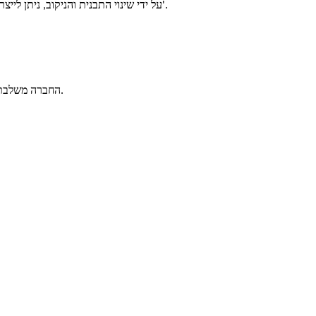
על ידי שינוי התבנית והניקוב, ניתן לייצר מוצרים בצורת קציצות המבורגר, נאגטס עוף, טבעות בצל וכו'.
החברה משלבת מחקר ופיתוח ציוד, ייצור ומכירות, עם יותר מ-50 עובדים וטכנולוגיה חזקה.