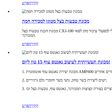
חֲקִירָה
פְּרָט
מכונת טבעות בצל מטוגן למכירה חמה
מכונת הכנת טבעות בצל CXJ-100 מתאימה לעיצוב קציצות בשר טחון שונות; היא יכולה לייצר מוצרים בעלי מפרטים שונים על ידי שינוי גודל ועובי פתח העיצוב. זהו ציוד אידיאלי למפעלי עיבוד מזון לפאי
המבורגר.
חֲקִירָה
פְּרָט
מכונת תעשייתית לעיצוב נאגטס עוף 15 טון ליום!
2. ישים ליצירת בשר טחון, גושי בשר וחומרי גלם גרגיריים;
חֲקִירָה
פְּרָט