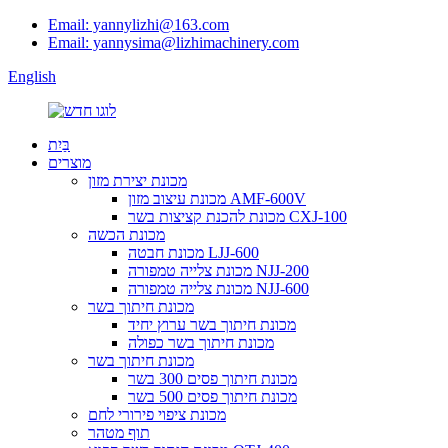
Email: yannylizhi@163.com
Email: yannysima@lizhimachinery.com
English
בַּיִת
מוצרים
מכונת יצירת מזון
מכונת עיצוב מזון AMF-600V
מכונת להכנת קציצות בשר CXJ-100
מכונת הכשה
מכונת חבטה LJJ-600
מכונת צלייה טמפורה NJJ-200
מכונת צלייה טמפורה NJJ-600
מכונת חיתוך בשר
מכונת חיתוך בשר ערוץ יחיד
מכונת חיתוך בשר כפולה
מכונת חיתוך בשר
מכונת חיתוך פסים 300 בשר
מכונת חיתוך פסים 500 בשר
מכונת ציפוי פירורי לחם
תוף מטהר