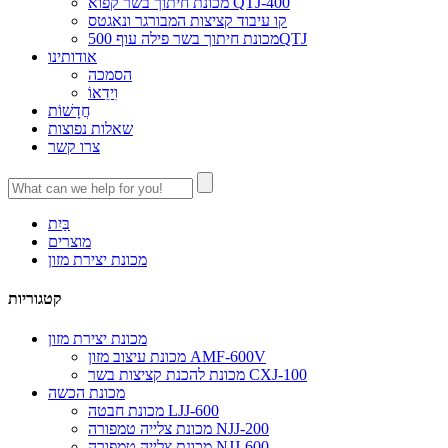
מכונת חיתוך בשר קפוא QTJ-400
קו עיבוד קציצות המבורגר ונאגטס
מכונת חיתוך בשר פילה עוף 500QTJ
אודותינו
הסמכה
וִידֵאוֹ
חֲדָשׁוֹת
שאלות נפוצות
צרו קשר
בַּיִת
מוצרים
מכונת יצירת מזון
קטגוריות
מכונת יצירת מזון
מכונת עיצוב מזון AMF-600V
מכונת להכנת קציצות בשר CXJ-100
מכונת הכשה
מכונת חבטה LJJ-600
מכונת צלייה טמפורה NJJ-200
מכונת צלייה טמפורה NJJ-600