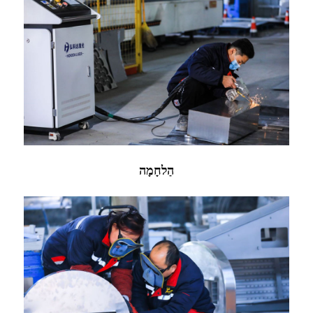
הַלחָמָה