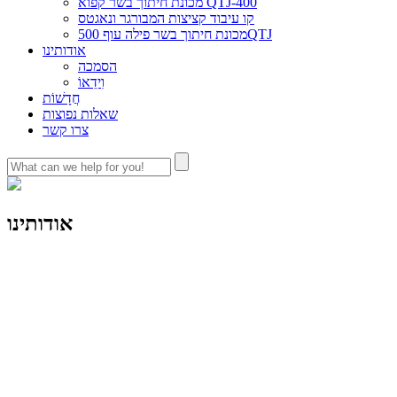
מכונת חיתוך בשר קפוא QTJ-400
קו עיבוד קציצות המבורגר ונאגטס
מכונת חיתוך בשר פילה עוף 500QTJ
אודותינו
הסמכה
וִידֵאוֹ
חֲדָשׁוֹת
שאלות נפוצות
צרו קשר
אודותינו