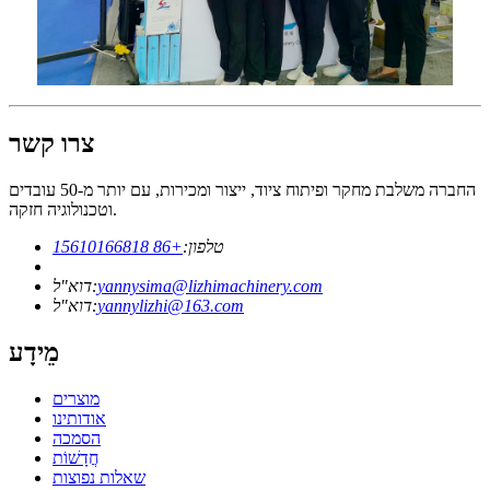
צרו קשר
החברה משלבת מחקר ופיתוח ציוד, ייצור ומכירות, עם יותר מ-50 עובדים
וטכנולוגיה חזקה.
טלפון:
+86 15610166818
yannysima@lizhimachinery.com
דוא"ל:
yannylizhi@163.com
דוא"ל:
מֵידָע
מוצרים
אודותינו
הסמכה
חֲדָשׁוֹת
שאלות נפוצות