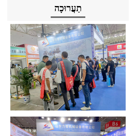
תַעֲרוּכָה