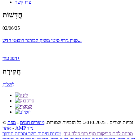
צרו קשר
חֲדָשׁוֹת
02/06/25
קניון ג'רזי סיטי משיק הבורגר רובוטי חדש...
......
הצג עוד+
חֲקִירָה
לִשְׁלוֹחַ
© זכויות יוצרים - 2010-2025: כל הזכויות שמורות.
מוצרים חמים
-
מפת
AMP נייד
-
אתר
מכונת לחם פופקורן תוף כנף פילה עוף
,
מכונת חיתוך בשר ומכונת חיתוך