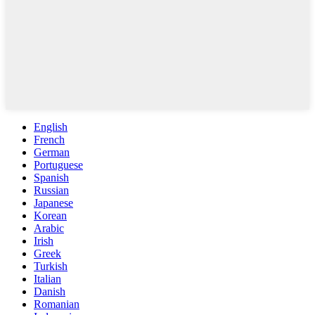
English
French
German
Portuguese
Spanish
Russian
Japanese
Korean
Arabic
Irish
Greek
Turkish
Italian
Danish
Romanian