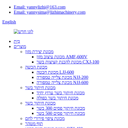
Email: yannylizhi@163.com
Email: yannysima@lizhimachinery.com
English
בַּיִת
מוצרים
מכונת יצירת מזון
מכונת עיצוב מזון AMF-600V
מכונת להכנת קציצות בשר CXJ-100
מכונת הכשה
מכונת חבטה LJJ-600
מכונת צלייה טמפורה NJJ-200
מכונת צלייה טמפורה NJJ-600
מכונת חיתוך בשר
מכונת חיתוך בשר ערוץ יחיד
מכונת חיתוך בשר כפולה
מכונת חיתוך בשר
מכונת חיתוך פסים 300 בשר
מכונת חיתוך פסים 500 בשר
מכונת ציפוי פירורי לחם
תוף מטהר