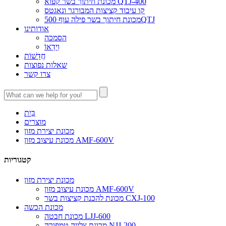
מכונת חיתוך בשר קפוא QTJ-400
קו עיבוד קציצות המבורגר ונאגטס
מכונת חיתוך בשר פילה עוף 500QTJ
אודותינו
הסמכה
וִידֵאוֹ
חֲדָשׁוֹת
שאלות נפוצות
צרו קשר
בַּיִת
מוצרים
מכונת יצירת מזון
מכונת עיצוב מזון AMF-600V
קטגוריות
מכונת יצירת מזון
מכונת עיצוב מזון AMF-600V
מכונת להכנת קציצות בשר CXJ-100
מכונת הכשה
מכונת חבטה LJJ-600
מכונת צלייה טמפורה NJJ-200