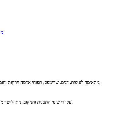
1. מכונת יצירת נאגטס עוף אוטומטית AMF600 מתאימה לעופות, דגים, שרימפס, תפוחי אדמה וירקות וחומרים אחרים;
3. על ידי שינוי התבנית והניקוב, ניתן לייצר מוצרים בצורת קציצות המבורגר, נאגטס עוף, טבעות בצל וכו'.