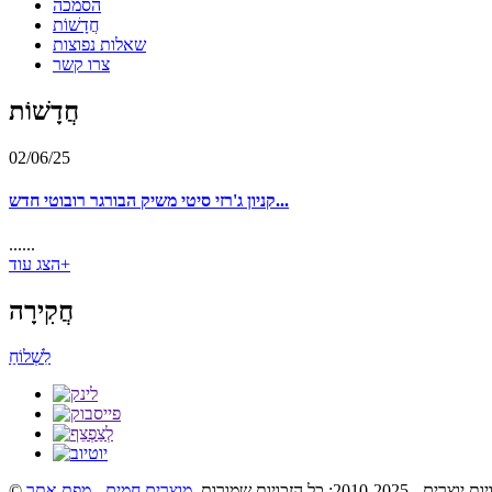
הסמכה
חֲדָשׁוֹת
שאלות נפוצות
צרו קשר
חֲדָשׁוֹת
02/06/25
קניון ג'רזי סיטי משיק הבורגר רובוטי חדש...
......
הצג עוד+
חֲקִירָה
לִשְׁלוֹחַ
ת יוצרים - 2010-2025: כל הזכויות שמורות.
מוצרים חמים
-
מפת אתר