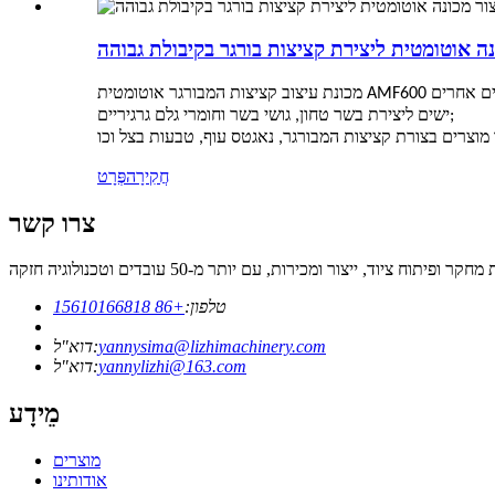
נה אוטומטית ליצירת קציצות בורגר בקיבולת גבוהה
ישים ליצירת בשר טחון, גושי בשר וחומרי גלם גרגיריים;
חֲקִירָה
פְּרָט
צרו קשר
טלפון:
+86 15610166818
yannysima@lizhimachinery.com
דוא"ל:
yannylizhi@163.com
דוא"ל:
מֵידָע
מוצרים
אודותינו