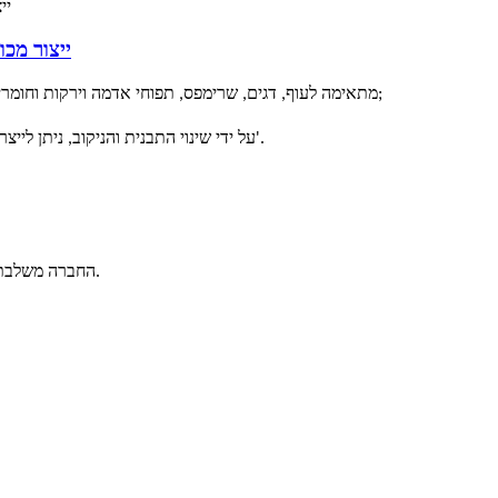
ייצור מכו
מכונת עיצוב קציצות המבורגר אוטומטית AMF600 מתאימה לעוף, דגים, שרימפס, תפוחי אדמה וירקות וחומרים אחרים;
על ידי שינוי התבנית והניקוב, ניתן לייצר מוצרים בצורת קציצות המבורגר, נאגטס עוף, טבעות בצל וכו'.
החברה משלבת מחקר ופיתוח ציוד, ייצור ומכירות, עם יותר מ-50 עובדים וטכנולוגיה חזקה.