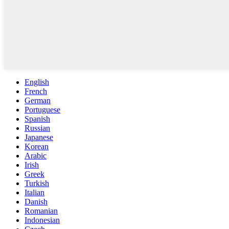
English
French
German
Portuguese
Spanish
Russian
Japanese
Korean
Arabic
Irish
Greek
Turkish
Italian
Danish
Romanian
Indonesian