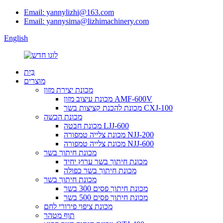
Email: yannylizhi@163.com
Email: yannysima@lizhimachinery.com
English
בַּיִת
מוצרים
מכונת יצירת מזון
מכונת עיצוב מזון AMF-600V
מכונת להכנת קציצות בשר CXJ-100
מכונת הכשה
מכונת חבטה LJJ-600
מכונת צלייה טמפורה NJJ-200
מכונת צלייה טמפורה NJJ-600
מכונת חיתוך בשר
מכונת חיתוך בשר ערוץ יחיד
מכונת חיתוך בשר כפולה
מכונת חיתוך בשר
מכונת חיתוך פסים 300 בשר
מכונת חיתוך פסים 500 בשר
מכונת ציפוי פירורי לחם
תוף מטהר