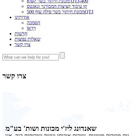
מכונת חיתוך בשר קפוא QTJ-400
קו עיבוד קציצות המבורגר ונאגטס
מכונת חיתוך בשר פילה עוף 500QTJ
אודותינו
הסמכה
וִידֵאוֹ
חֲדָשׁוֹת
שאלות נפוצות
צרו קשר
צרו קשר
שאנדונג ליז'י מכונות ושות' בע"מ
עם מוצרים מצוינים, שירות איכותי וגישה שירותית כנה, אנו