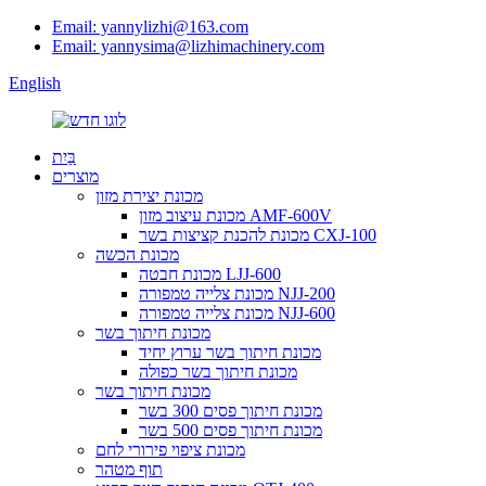
Email: yannylizhi@163.com
Email: yannysima@lizhimachinery.com
English
בַּיִת
מוצרים
מכונת יצירת מזון
מכונת עיצוב מזון AMF-600V
מכונת להכנת קציצות בשר CXJ-100
מכונת הכשה
מכונת חבטה LJJ-600
מכונת צלייה טמפורה NJJ-200
מכונת צלייה טמפורה NJJ-600
מכונת חיתוך בשר
מכונת חיתוך בשר ערוץ יחיד
מכונת חיתוך בשר כפולה
מכונת חיתוך בשר
מכונת חיתוך פסים 300 בשר
מכונת חיתוך פסים 500 בשר
מכונת ציפוי פירורי לחם
תוף מטהר