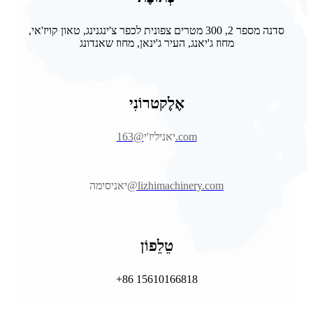
סדנה מספר 2, 300 מטרים צפונית לכפר צ'ינגנינג, טאון קויז'אי,
מחוז ג'יאנג, העיר ג'ינאן, מחוז שאנדונג
אֶלֶקטרוֹנִי
@163.com
יאניליז'י
@lizhimachinery.com
יאניסימה
טֵלֵפוֹן
+86 15610166818