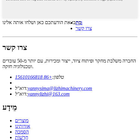
כתבו את הודעתכם כאן ושלחו אותה אלינו
בַּיִת
צרו קשר
צרו קשר
החברה משלבת מחקר ופיתוח ציוד, ייצור ומכירות, עם יותר מ-50 עובדים
וטכנולוגיה חזקה.
טלפון:
+86 15610166818
yannysima@lizhimachinery.com
דוא"ל:
yannylizhi@163.com
דוא"ל:
מֵידָע
מוצרים
אודותינו
הסמכה
חֲדָשׁוֹת