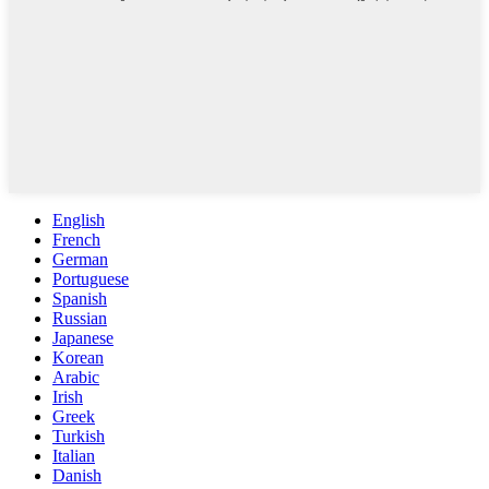
English
French
German
Portuguese
Spanish
Russian
Japanese
Korean
Arabic
Irish
Greek
Turkish
Italian
Danish